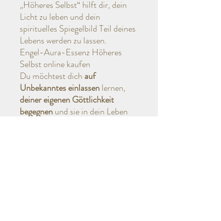
„Höheres Selbst“ hilft dir, dein
Licht zu leben und dein
spirituelles Spiegelbild Teil deines
Lebens werden zu lassen.
Engel-Aura-Essenz Höheres
Selbst online kaufen
Du möchtest dich
auf
Unbekanntes einlassen
lernen,
deiner eigenen Göttlichkeit
begegnen
und sie in dein Leben
integrieren? Spirituelle Heilung
kann mit Engel-Aura-Essenzen
wie der Engel-Aura-Essenz
Höheres Selbst von Ingrid Auer
dazu beitragen,
das Höhere
Selbst in den feinstofflichen und
in den physischen Körper
aufzunehmen
.