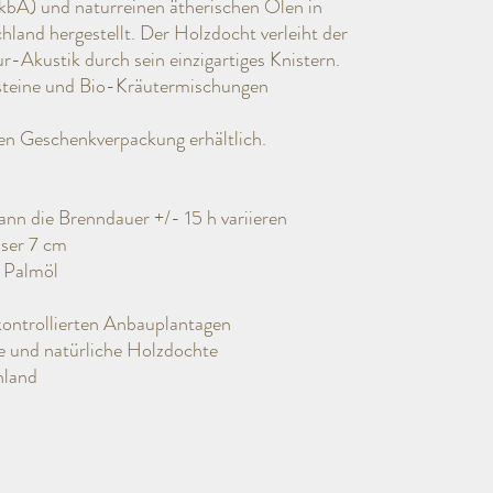
(kbA) und naturreinen ätherischen Ölen in
hland hergestellt. Der Holzdocht verleiht der
-Akustik durch sein einzigartiges Knistern.
steine und Bio-Kräutermischungen
dlen Geschenkverpackung erhältlich.
nn die Brenndauer +/- 15 h variieren
ser 7 cm
| Palmöl
kontrollierten Anbauplantagen
e und natürliche Holzdochte
hland