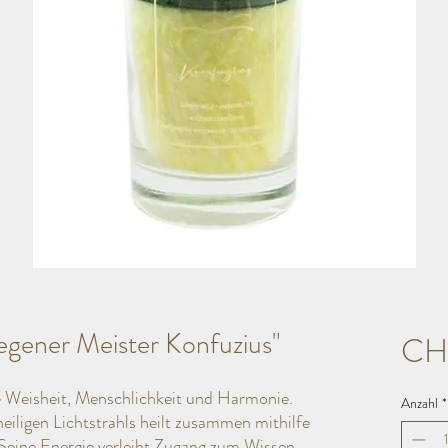
egener Meister Konfuzius"
CH
he Weisheit, Menschlichkeit und Harmonie.
Anzahl
*
eiligen Lichtstrahls heilt zusammen mithilfe
 Seine Energie verleiht Zugang zum Wissen,