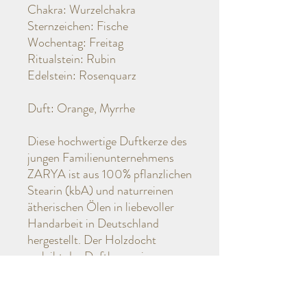
Chakra: Wurzelchakra
Sternzeichen: Fische
Wochentag: Freitag
Ritualstein: Rubin
Edelstein: Rosenquarz
Duft: Orange, Myrrhe
Diese hochwertige Duftkerze des
jungen Familienunternehmens
ZARYA ist aus 100% pflanzlichen
Stearin (kbA) und naturreinen
ätherischen Ölen in liebevoller
Handarbeit in Deutschland
hergestellt. Der Holzdocht
verleiht der Duftkerze eine
angenehme Natur-Akustik durch
sein einzigartiges Knistern. Es
werden ausgewählte