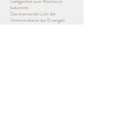
Gelegenheit zum Wachstum
bekommt.
Das brennende Licht der
Intentionskerze des Erzengels
Zaphkiel bringt uns Erleuchtung
über unser spirituelles
Bewusstsein und gibt uns
Verständnis über die
Erfahrungen, die wir bis jetzt im
Leben gemacht haben.
Duft:
Grüner Tee
Weitere Infos
Diese hochwertige Erzengel Duftkerze, ist
aus 100% pflanzlichen Stearin (kbA),
naturreinen ätherischen Ölen mit einem
natürlichen Holzdocht in liebevoller