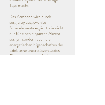
Tage macht.
Das Armband wird durch
sorgfältig ausgewählte
Silberelemente ergänzt, die nicht
nur für einen eleganten Akzent
sorgen, sondern auch die
energetischen Eigenschaften der
Edelsteine unterstützen. Jedes
Element wurde mit Liebe zum
Detail ausgewählt, um ein
harmonisches Gesamtbild zu
schaffen.
Tragen Sie dieses einzigartige
Armbandset als stilvolles
Accessoire oder als kraftvollen
Talisman, der Sie auf Ihrem Weg