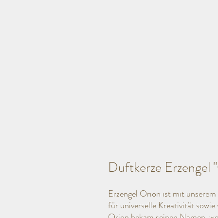
Duftkerze Erzengel 
Erzengel Orion ist mit unserem
für universelle Kreativität sowi
Orion bekam seinen Namen, weil