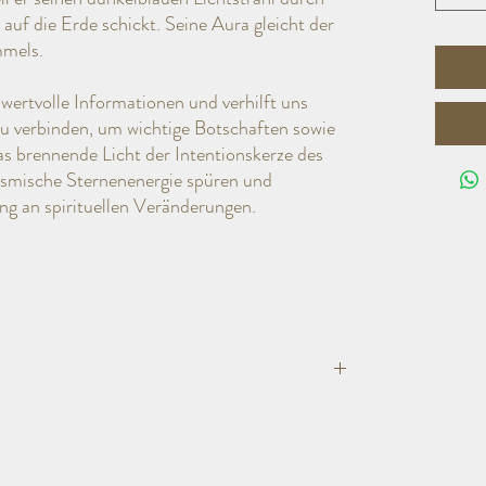
 auf die Erde schickt. Seine Aura gleicht der
mmels.
wertvolle Informationen und verhilft uns
u verbinden, um wichtige Botschaften sowie
s brennende Licht der Intentionskerze des
kosmische Sternenenergie spüren und
ng an spirituellen Veränderungen.
t aus 100% pflanzlichen Stearin (kbA), naturreinen
Holzdocht in liebevoller Handarbeit in Deutschland
ier eingewickelt und in einer edlen beigen Verpackung mit