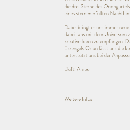
die drei Sterne des Oriongürtels
eines sternenerfüllten Nachthi
Dabei bringt er uns immer neue 
dabei, uns mit dem Universum z
kreative Ideen zu empfangen. Da
Erzengels Orion lässt uns die 
unterstützt uns bei der Anpassu
Duft: Amber
Weitere Infos
Diese hochwertige Erzengel Duftkerze, is
ätherischen Ölen mit einem natürlichen 
gefertigt. Sie ist behutsam in Seidenpap
silbernem Etikett erhältlich.