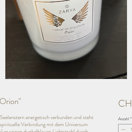
"Orion"
CH
 Seelenstern energetisch verbunden und steht
Anzahl
*
e spirituelle Verbindung mit dem Universum.
 er seinen dunkelblauen Lichtstrahl durch