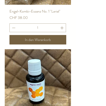
Engel-Kombi-Essenz No. 1 "Lariel"
Preis
CHF 38.00
In den Warenkorb