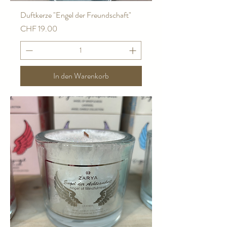
Duftkerze "Engel der Freundschaft"
Preis
CHF 19.00
In den Warenkorb