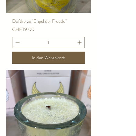
Duftkerze "Engel der Freude"
Preis
CHF 19.00
In den Warenkorb