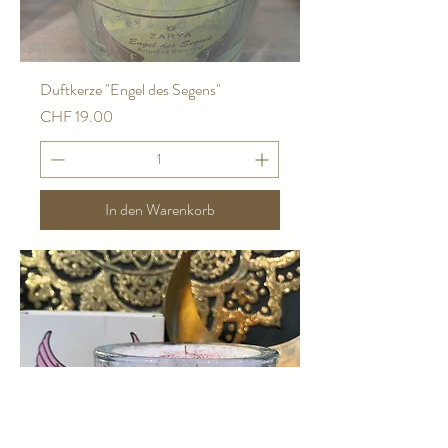
Duftkerze "Engel des Segens"
Preis
CHF 19.00
In den Warenkorb